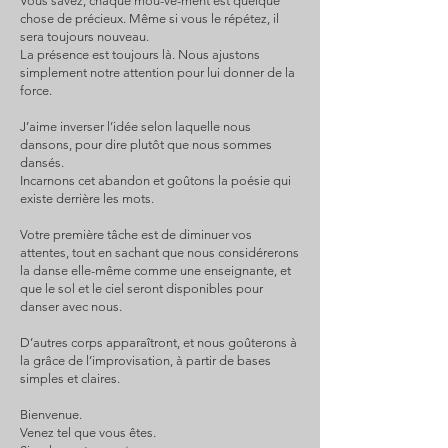
Vous savez, chaque mou-ve-ment est quelque
chose de précieux. Même si vous le répétez, il
sera toujours nouveau.
La présence est toujours là. Nous ajustons
simplement notre attention pour lui donner de la
force.
J’aime inverser l’idée selon laquelle nous
dansons, pour dire plutôt que nous sommes
dansés.
Incarnons cet abandon et goûtons la poésie qui
existe derrière les mots.
Votre première tâche est de diminuer vos
attentes, tout en sachant que nous considérerons
la danse elle-même comme une enseignante, et
que le sol et le ciel seront disponibles pour
danser avec nous.
D’autres corps apparaîtront, et nous goûterons à
la grâce de l’improvisation, à partir de bases
simples et claires.
Bienvenue.
Venez tel que vous êtes.