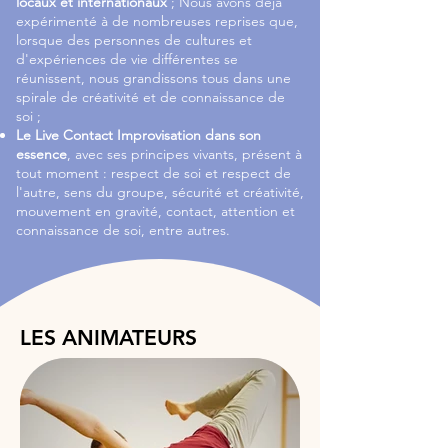
locaux et internationaux
; Nous avons déjà
expérimenté à de nombreuses reprises que,
lorsque des personnes de cultures et
d'expériences de vie différentes se
réunissent, nous grandissons tous dans une
spirale de créativité et de connaissance de
soi ;
Le Live Contact Improvisation dans son
essence
, avec ses principes vivants, présent à
tout moment : respect de soi et respect de
l'autre, sens du groupe, sécurité et créativité,
mouvement en gravité, contact, attention et
connaissance de soi, entre autres.
LES ANIMATEURS