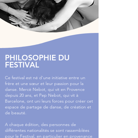
PHILOSOPHIE DU
FESTIVAL
Ce festival est né d'une initiative entre un
frère et une sœur et leur passion pour la
danse. Mercè Nebot, qui vit en Provence
depuis 20 ans, et Pep Nebot, qui vit à
Barcelone, ont uni leurs forces pour créer cet
espace de partage de danse, de création et
de beauté.
A chaque édition, des personnes de
différentes nationalités se sont rassemblées
pour le Festival, en particulier en provenance