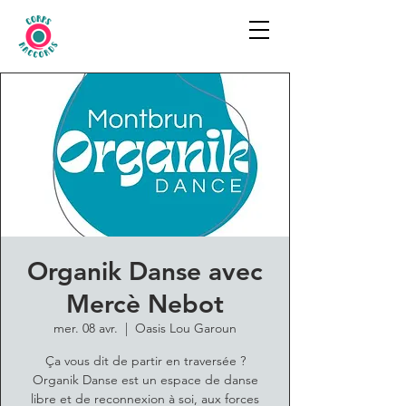
Organik Danse avec
Mercè Nebot
mer. 08 avr.
  |  
Oasis Lou Garoun
Ça vous dit de partir en traversée ?
Organik Danse est un espace de danse
libre et de reconnexion à soi, aux forces