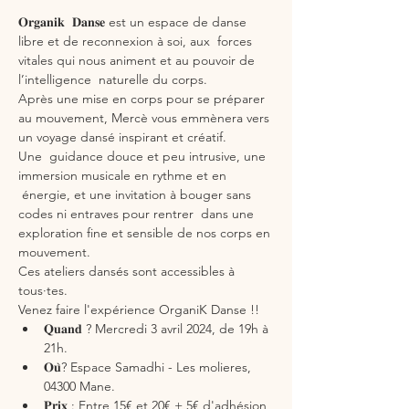
𝐎𝐫𝐠𝐚𝐧𝐢𝐤  𝐃𝐚𝐧𝐬𝐞 est un espace de danse 
libre et de reconnexion à soi, aux  forces 
vitales qui nous animent et au pouvoir de 
l’intelligence  naturelle du corps.
Après une mise en corps pour se préparer 
au mouvement, Mercè vous emmènera vers 
un voyage dansé inspirant et créatif. 

Une  guidance douce et peu intrusive, une 
immersion musicale en rythme et en 
 énergie, et une invitation à bouger sans 
codes ni entraves pour rentrer  dans une 
exploration fine et sensible de nos corps en 
mouvement.
Ces ateliers dansés sont accessibles à 
tous·tes.

Venez faire l'expérience OrganiK Danse !!
𝐐𝐮𝐚𝐧𝐝 ? Mercredi 3 avril 2024, de 19h à 
21h.
𝐎𝐮̀? Espace Samadhi - Les molieres, 
04300 Mane.
𝐏𝐫𝐢𝐱 : Entre 15€ et 20€ + 5€ d'adhésion 