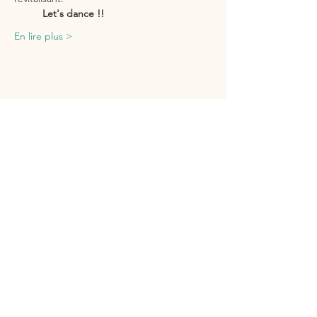
          Let's dance !!
En lire plus >
Partager cet événement