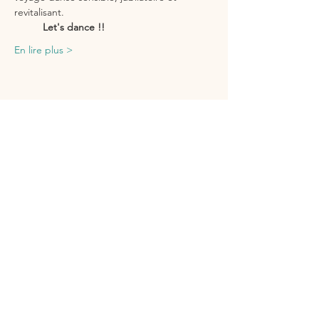
revitalisant.
          Let's dance !!
En lire plus >
Partager cet événement