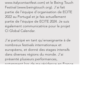
www.italycontactfest.com
) et le Being Touch
Festival (
www.beingtouch.org
). J’ai fait
partie de l’équipe d’organisation de ECITE
2022 au Portugal et je fais actuellement
partie de l’équipe de ECITE 2024. Je suis
également communicatrice pour le projet
CI Global Calendar.
J’ai participé en tant qu’enseignante à de
nombreux festivals internationaux et
européens, et donné des stages intensifs
dans diverses régions du monde. J’ai
présenté plusieurs performances,
notamment lors de ma résidence en France,
et ma dernière création "SottoSale" a été
jouée en Russie à l’été 2019 et en Italie en
2021.
Dancer, Teacher, and Somatic Researcher. I have
primarily trained abroad with many teachers,
including Steve Paxton, Daniel Lepkoff, Charlie
Morrissey, Angelika Doniy, Asaf Bachrach, KJ