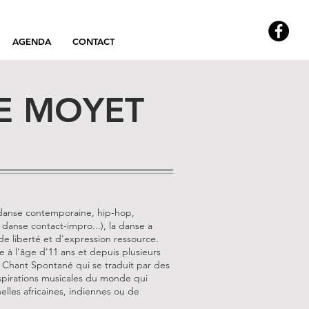
AGENDA
CONTACT
E MOYET
(danse contemporaine, hip-hop,
 danse contact-impro...), la danse a
e liberté et d'expression ressource.
e à l'âge d'11 ans et depuis plusieurs
e Chant Spontané qui se traduit par des
inspirations musicales du monde qui
elles africaines, indiennes ou de