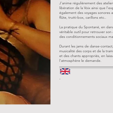
J'anime régulièrement des atelie
libération de la Voix ainsi que l'
également des voyages sonores a
flûte, trutti-box, carillons etc..
La pratique du Spontané, en dan
véritable outil pour retrouver son
des conditionnements sociaux mai
Durant les jams de danse-contact, 
musicalité des corps et de la tra
et des chants appropriés, en laiss
l'atmosphère le demande.
-