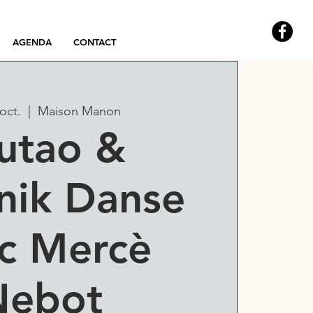
AGENDA
CONTACT
 oct.
  |  
Maison Manon
utao &
nik Danse
c Mercè
Nebot