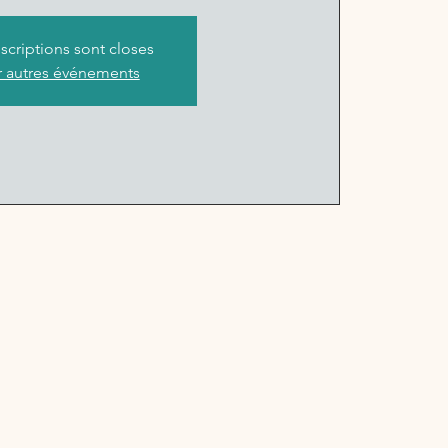
nscriptions sont closes
r autres événements