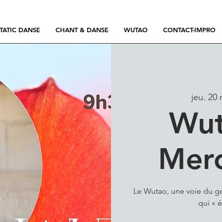
TATIC DANSE
CHANT & DANSE
WUTAO
CONTACT-IMPRO
jeu. 20
Wut
Mer
Le Wutao, une voie du ge
qui « é