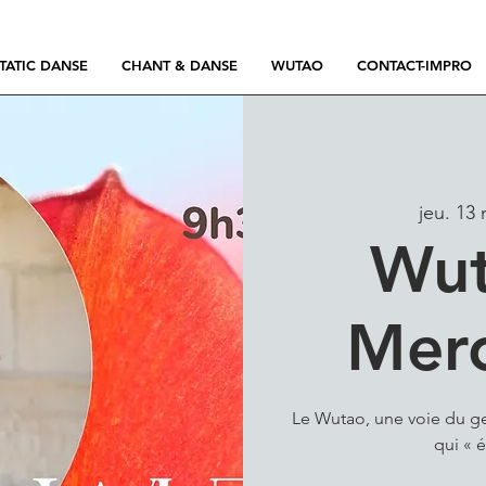
TATIC DANSE
CHANT & DANSE
WUTAO
CONTACT-IMPRO
jeu. 13
Wut
Mer
Le Wutao, une voie du ge
qui « é