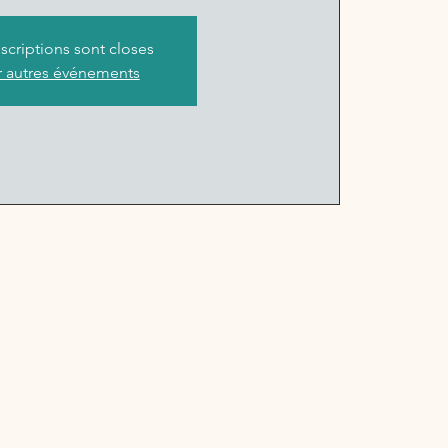
nscriptions sont closes
r autres événements