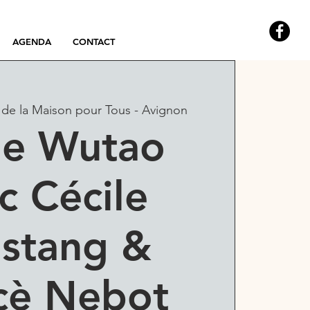
AGENDA
CONTACT
 de la Maison pour Tous - Avignon
ge Wutao
c Cécile
stang &
cè Nebot