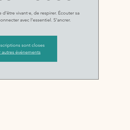
e d’être vivant·e, de respirer. Écouter sa
onnecter avec l’essentiel. S’ancrer.
nscriptions sont closes
r autres événements