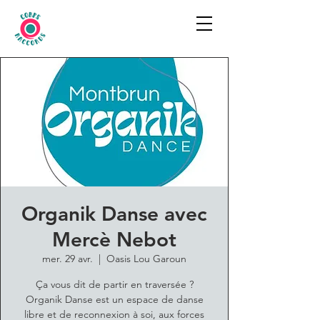
Organik Danse avec
Mercè Nebot
mer. 29 avr.
  |  
Oasis Lou Garoun
Ça vous dit de partir en traversée ?
Organik Danse est un espace de danse
libre et de reconnexion à soi, aux forces