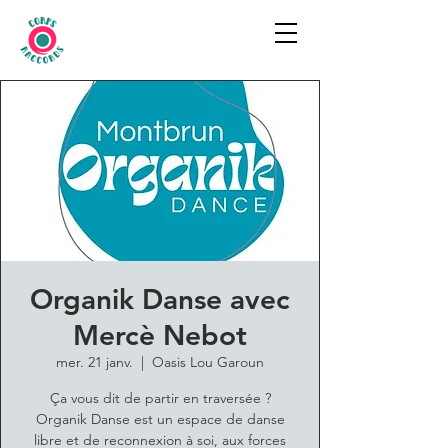
Organik Danse avec
Mercè Nebot
mer. 21 janv.
  |  
Oasis Lou Garoun
Ça vous dit de partir en traversée ?
Organik Danse est un espace de danse
libre et de reconnexion à soi, aux forces