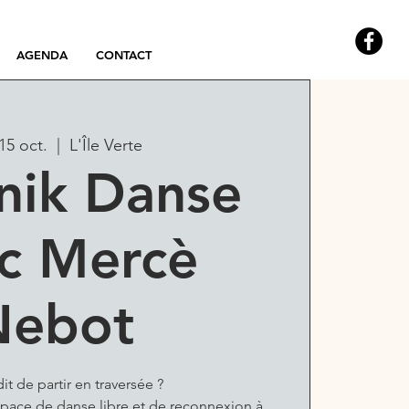
AGENDA
CONTACT
15 oct.
  |  
L'Île Verte
nik Danse
c Mercè
Nebot
it de partir en traversée ?
pace de danse libre et de reconnexion à