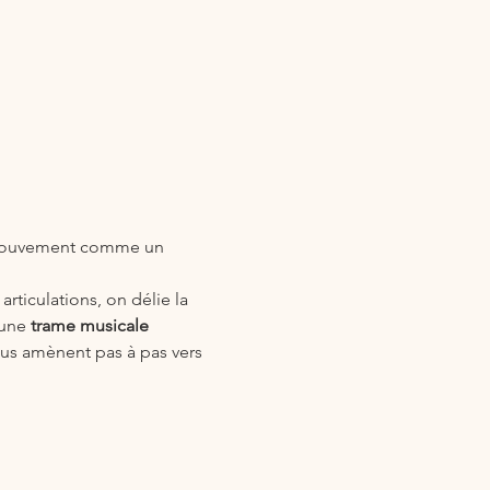
e mouvement comme un 
 articulations, on délie la 
une 
trame musicale 
ous amènent pas à pas vers 