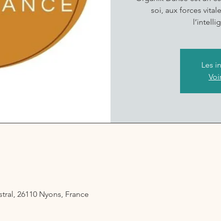
soi, aux forces vita
l’intell
Les i
Voi
istral, 26110 Nyons, France