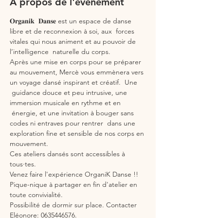
À propos de l'événement
𝐎𝐫𝐠𝐚𝐧𝐢𝐤  𝐃𝐚𝐧𝐬𝐞 est un espace de danse 
libre et de reconnexion à soi, aux  forces 
vitales qui nous animent et au pouvoir de 
l’intelligence  naturelle du corps.
Après une mise en corps pour se préparer 
au mouvement, Mercè vous emmènera vers 
un voyage dansé inspirant et créatif.  Une 
 guidance douce et peu intrusive, une 
immersion musicale en rythme et en 
 énergie, et une invitation à bouger sans 
codes ni entraves pour rentrer  dans une 
exploration fine et sensible de nos corps en 
mouvement.
Ces ateliers dansés sont accessibles à 
tous·tes. 
Venez faire l'expérience OrganiK Danse !!
Pique-nique à partager en fin d'atelier en 
toute convivialité.
Possibilité de dormir sur place. Contacter 
Eléonore: 0635446576.