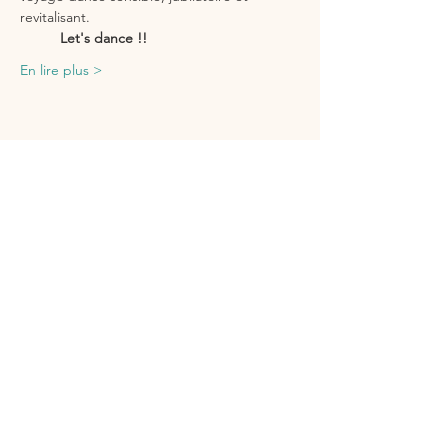
revitalisant.
          Let's dance !!
En lire plus >
Partager cet événement