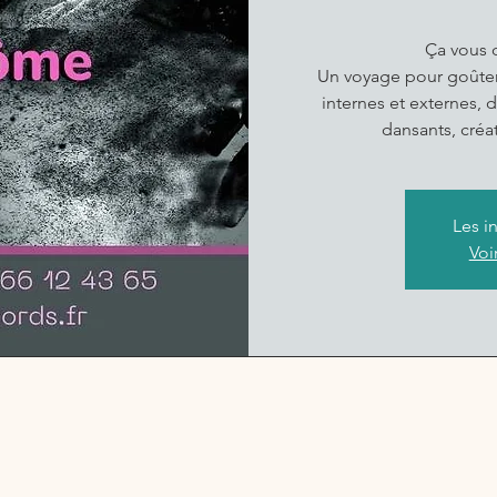
Ça vous d
Un voyage pour goûter 
internes et externes,
dansants, créati
Les i
Voi