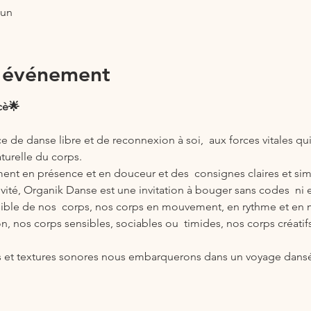
oun
l'événement
cè🌟
 de danse libre et de reconnexion à soi,  aux forces vitales qu
aturelle du corps.
t en présence et en douceur et des  consignes claires et simpl
éativité, Organik Danse est une invitation à bouger sans codes  ni e
sible de nos  corps, nos corps en mouvement, en rythme et en m
, nos corps sensibles, sociables ou  timides, nos corps créatifs, 
es et textures sonores nous embarquerons dans un voyage dansé s