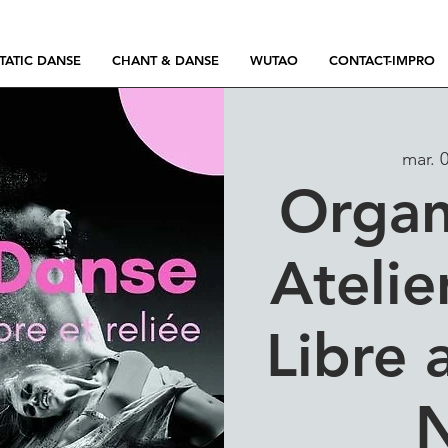
TATIC DANSE
CHANT & DANSE
WUTAO
CONTACT-IMPRO
mar. 0
Organ
Atelie
Libre 