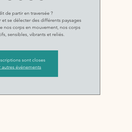
it de partir en traversée ?
et se délecter des différents paysages
 de nos corps en mouvement, nos corps
fs, sensibles, vibrants et reliés.
nscriptions sont closes
r autres événements