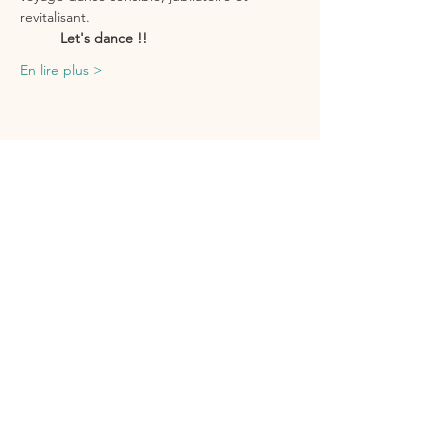
revitalisant.
          Let's dance !!
En lire plus >
Partager cet événement