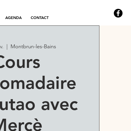
AGENDA
CONTACT
v.
  |  
Montbrun-les-Bains
Cours
omadaire
utao avec
Mercè