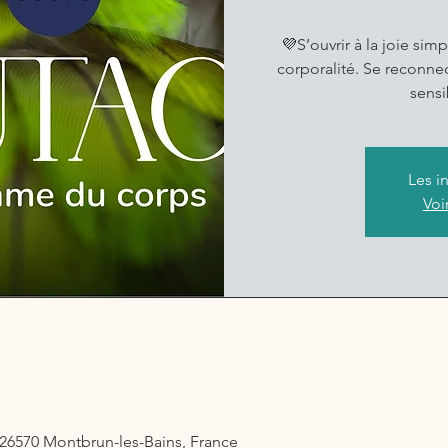
💜S’ouvrir à la joie simp
corporalité. Se reconnect
sensi
Les i
Voi
 26570 Montbrun-les-Bains, France