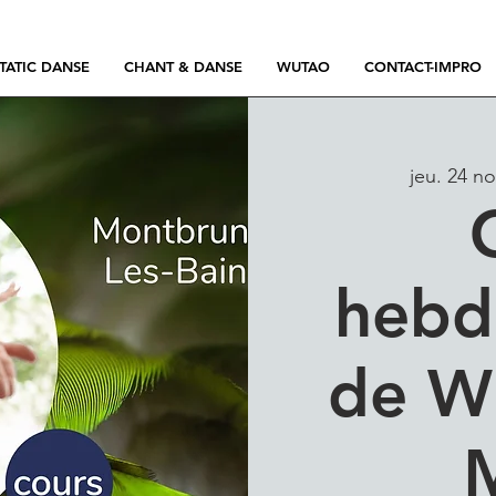
TATIC DANSE
CHANT & DANSE
WUTAO
CONTACT-IMPRO
jeu. 24 no
hebd
de W