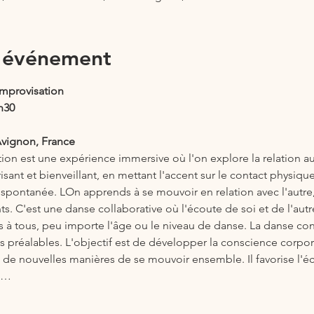
l'événement
Improvisation
h30
Avignon, France
on est une expérience immersive où l'on explore la relation au 
sant et bienveillant, en mettant l'accent sur le contact physique
 spontanée. LOn apprends à se mouvoir en relation avec l'autre, 
s. C'est une danse collaborative où l'écoute de soi et de l'autr
es à tous, peu importe l'âge ou le niveau de danse. La danse con
réalables. L'objectif est de développer la conscience corporel
t de nouvelles manières de se mouvoir ensemble. Il favorise l'éch
e.…