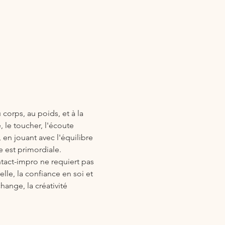
corps, au poids, et à la 
, le toucher, l'écoute 
en jouant avec l'équilibre 
e est primordiale.
tact-impro ne requiert pas 
le, la confiance en soi et 
ange, la créativité 