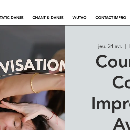
TATIC DANSE
CHANT & DANSE
WUTAO
CONTACT-IMPRO
jeu. 24 avr.
  |  
Cou
Co
Impr
A