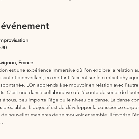
l'événement
Improvisation
h30
Avignon, France
on est une expérience immersive où l'on explore la relation au 
sant et bienveillant, en mettant l'accent sur le contact physique
 spontanée. LOn apprends à se mouvoir en relation avec l'autre, 
s. C'est une danse collaborative où l'écoute de soi et de l'autr
es à tous, peu importe l'âge ou le niveau de danse. La danse con
réalables. L'objectif est de développer la conscience corporel
t de nouvelles manières de se mouvoir ensemble. Il favorise l'éch
e.…