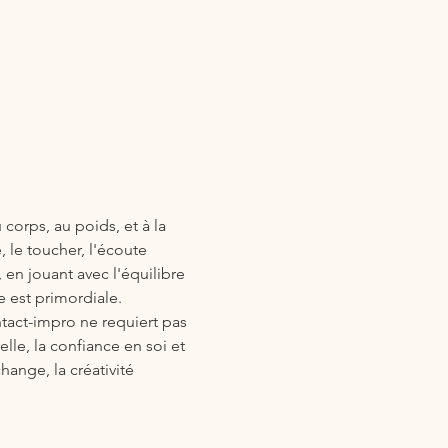
corps, au poids, et à la 
, le toucher, l'écoute 
en jouant avec l'équilibre 
e est primordiale.
tact-impro ne requiert pas 
le, la confiance en soi et 
ange, la créativité 