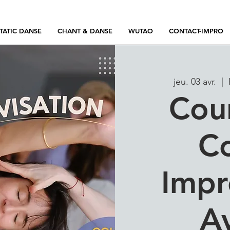
TATIC DANSE
CHANT & DANSE
WUTAO
CONTACT-IMPRO
jeu. 03 avr.
  |  
Cou
Co
Impr
A