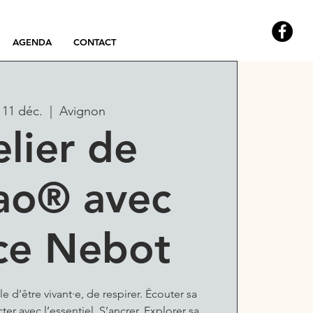
AGENDA
CONTACT
 11 déc.
  |  
Avignon
elier de
ao® avec
ce Nebot
le d’être vivant·e, de respirer. Écouter sa
er avec l’essentiel. S’ancrer. Explorer sa