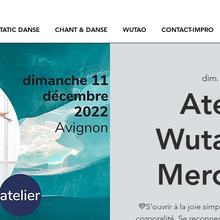
TATIC DANSE
CHANT & DANSE
WUTAO
CONTACT-IMPRO
dim.
At
Wut
Mer
💜S’ouvrir à la joie simp
corporalité. Se reconnect