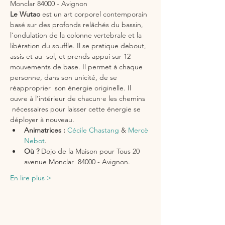
Monclar 84000 - Avignon
Le Wutao 
est un art corporel contemporain 
basé sur des profonds relâchés du bassin, 
l'ondulation de la colonne vertebrale et la 
libération du souffle. Il se pratique debout, 
assis et au  sol, et prends appui sur 12 
mouvements de base. Il permet à chaque 
personne, dans son unicité, de se 
réapproprier  son énergie originelle. Il 
ouvre à l’intérieur de chacun·e les chemins 
 nécessaires pour laisser cette énergie se 
déployer à nouveau.
Animatrices :
Cécile Chastang
 & 
Mercè 
Nebot
.
Où ?
 Dojo de la Maison pour Tous 20 
avenue Monclar  84000 - Avignon.
En lire plus >