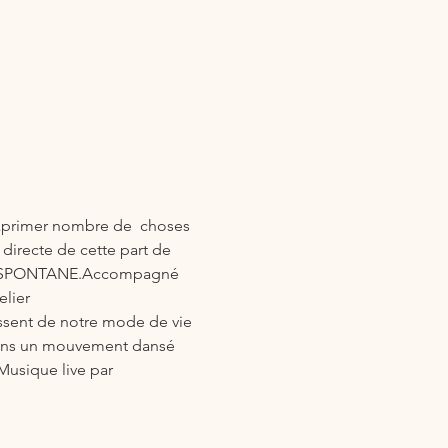
exprimer nombre de  choses 
 directe de cette part de 
T SPONTANE.Accompagné 
elier  
ssent de notre mode de vie 
 dans un mouvement dansé 
Musique live par 