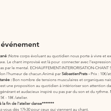
l'événement
ané :
Notre corps évoluant au quotidien nous porte à vivre et 
axe. Le chant improvisé est là pour  connecter avec l'expression
 pas par le mental. ECHAUFFEMENT-INTERIORISATION-CHAN
lon l'humeur de chacun.Animé par 
SébastienPrats - 
Prix : 10€/at
anée : 
Bon nombre de tensions musculaires et organiques nai
est une proposition au quotidien à intérioriser son attention
égénérant et audacieux inspiré ou pas par du son et du rythme. 
 15€ - 18€ /atelier.
la fin de l'atelier danse******* 
-vous dès 17h30 pour ceux qui viennent au chant.