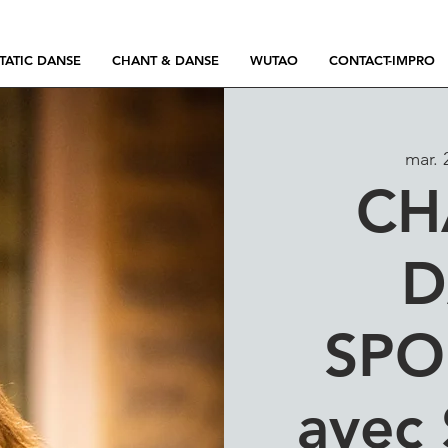
TATIC DANSE
CHANT & DANSE
WUTAO
CONTACT-IMPRO
mar. 
CH
D
SPO
avec 