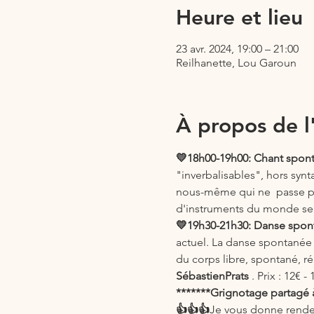
Heure et lieu
23 avr. 2024, 19:00 – 21:00
Reilhanette, Lou Garoun
À propos de 
💛18h00-19h00: Chant spont
"inverbalisables", hors synt
nous-même qui ne  passe
d'instruments du monde se
💛19h30-21h30: Danse spont
actuel. La danse spontanée 
du corps libre, spontané, r
SébastienPrats
 . Prix : 12€ -
*******Grignotage partagé à 
👍👍👍
Je vous donne rendez