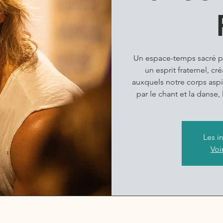
Un espace-temps sacré po
un esprit fraternel, cr
auxquels notre corps aspi
par le chant et la danse
Les i
Voi