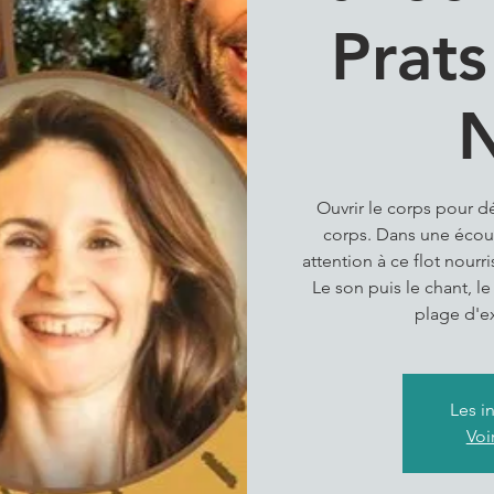
Prats
Ouvrir le corps pour dél
corps. Dans une écout
attention à ce flot nourr
Le son puis le chant,
plage d'ex
Les i
Voi