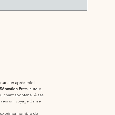
gnon
, un après-midi 
Sébastien Prats
, auteur, 
du chant spontané. A ses 
vers un  voyage dansé 
t exprimer nombre de 